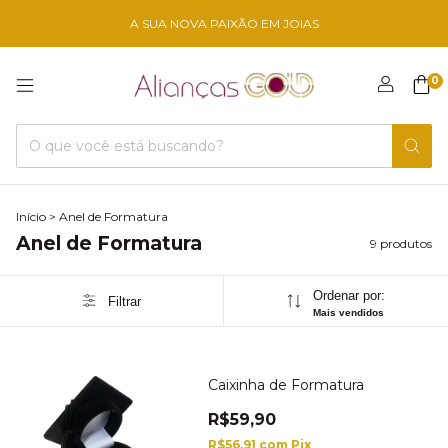
A SUA NOVA PAIXÃO EM JOIAS
0
Início
>
Anel de Formatura
Anel de Formatura
9 produtos
Ordenar por:
Filtrar
Mais vendidos
Caixinha de Formatura
R$59,90
R$56,91
com
Pix