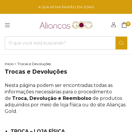
A SUA NOVA PAIXÃO EM JOIAS
0
Início
>
Trocas e Devoluções
Trocas e Devoluções
Nesta página podem ser encontradas todas as
informações necessárias para o procedimento
de
T
roca, Devolução e Reembolso
de produtos
adquiridos por meio de loja física ou do site Alianças
Gold.
TROCA – LOJA FÍSICA