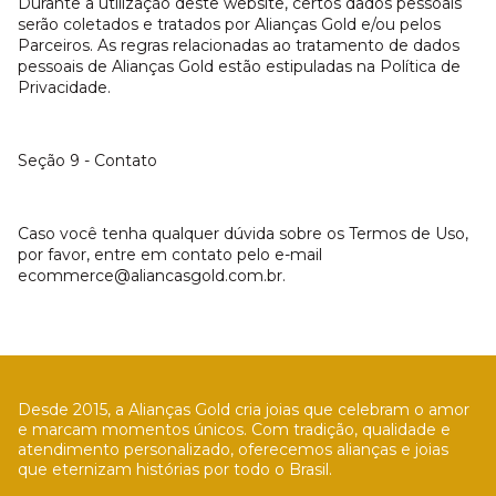
Durante a utilização deste website, certos dados pessoais
serão coletados e tratados por Alianças Gold e/ou pelos
Parceiros. As regras relacionadas ao tratamento de dados
pessoais de Alianças Gold estão estipuladas na Política de
Privacidade.
Seção 9 - Contato
Caso você tenha qualquer dúvida sobre os Termos de Uso,
por favor, entre em contato pelo e-mail
ecommerce@aliancasgold.com.br
.
Desde 2015, a Alianças Gold cria joias que celebram o amor
e marcam momentos únicos. Com tradição, qualidade e
atendimento personalizado, oferecemos alianças e joias
que eternizam histórias por todo o Brasil.