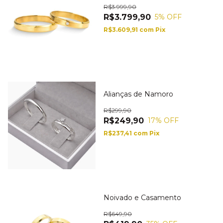
R$3.999,90
R$3.799,90
5
% OFF
R$3.609,91
com
Pix
Alianças de Namoro
R$299,90
R$249,90
17
% OFF
R$237,41
com
Pix
Noivado e Casamento
R$649,90