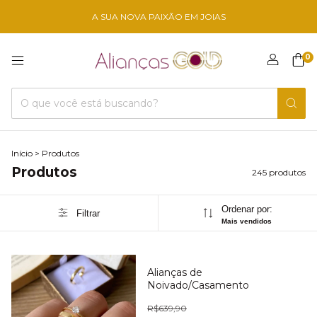
A SUA NOVA PAIXÃO EM JOIAS
0
Início
>
Produtos
Produtos
245 produtos
Ordenar por:
Filtrar
Mais vendidos
Alianças de
Noivado/Casamento
R$639,90