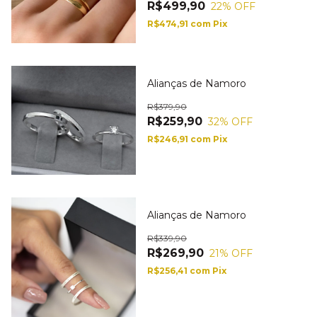
R$499,90
22
% OFF
R$474,91
com
Pix
Alianças de Namoro
R$379,90
R$259,90
32
% OFF
R$246,91
com
Pix
Alianças de Namoro
R$339,90
R$269,90
21
% OFF
R$256,41
com
Pix