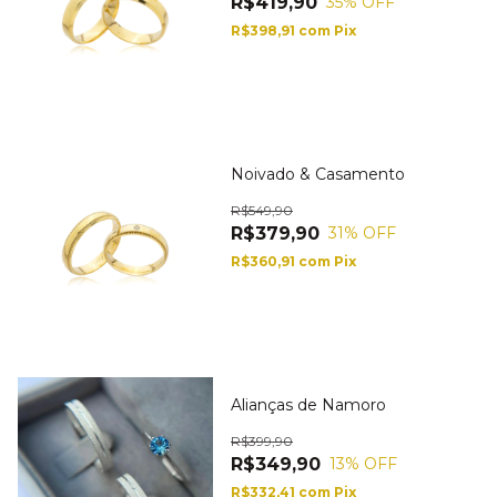
R$419,90
35
% OFF
R$398,91
com
Pix
Noivado & Casamento
R$549,90
R$379,90
31
% OFF
R$360,91
com
Pix
Alianças de Namoro
R$399,90
R$349,90
13
% OFF
R$332,41
com
Pix