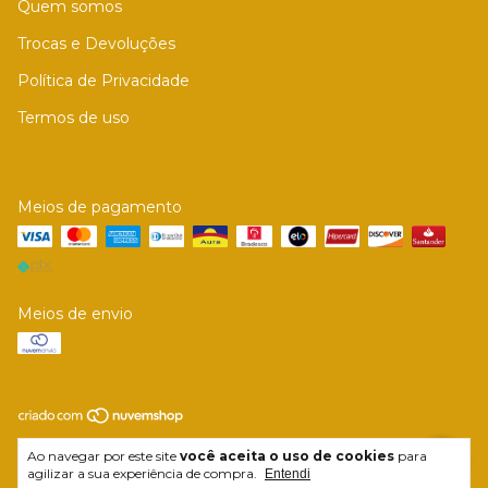
Quem somos
Trocas e Devoluções
Política de Privacidade
Termos de uso
Meios de pagamento
Meios de envio
Copyright Alianças Gold - 30977322000156 - 2026. Todos os direitos
Ao navegar por este site
você aceita o uso de cookies
para
reservados.
agilizar a sua experiência de compra.
Entendi